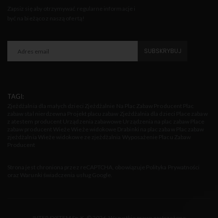
Zapsiz się aby otrzymywać regularne informacje i
być na bieżąco z naszą ofertą!
TAGI:
Zjeżdżalnia dla małych dzieci
Zjeżdżalnie Na Plac Zabaw Producent
Plac
zabaw stal nierdzewna
Projekt placu zabaw
Zjeżdżalnia dla dzieci
Place zabaw
z atestem producent
Urządzenia zabawowe
Urządzenia na plac zabaw
Place
zabaw producent
Wieże
Wieże widokowe
Drabinki na plac zabaw
Plac zabaw
zjeżdżalnia
Wieże widokowe ze zjeżdżalnia
Wyposażenie Placu Zabaw
Producent
Strona jest chroniona przez reCAPTCHA, obowiązuje
Polityka Prywatności
oraz
Warunki świadczenia usług
Google.
INTER SYSTEM Sp. K.
© 2026. Wszystkie prawa zastrzeżone