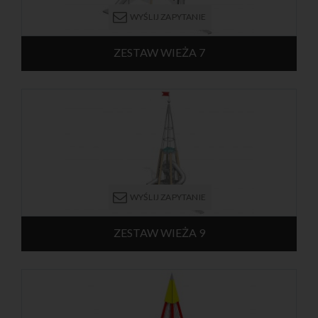
WYŚLIJ ZAPYTANIE
ZESTAW WIEŻA 7
Stożkowa wieża z dwoma ślizgami tunelowymi, umieszczonymi
na różnych kondygnacjach. Konstrukcja nośna składa się ze
słupów wykonanych ze stali galwanizowanej lub modrzewia
klejonego. Całość wieży otoczona jest ochronną kratą, a
wewnątrz znajdują się drabinki które prowadzą na każdy poziom
konstrukcji. Na szczycie wieży umieszczony jest ozdobny
wiatrowskaz. Urządzenie przeznaczone jest dla dzieci od 8 lat.
WYŚLIJ ZAPYTANIE
ZESTAW WIEŻA 9
Urządzenie w formie dwupoziomowej wieży o kształcie stożka.
Konstrukcja nośna składa się ze słupów wykonanych ze stali
galwanizowanej lub modrzewia klejonego. Platformy są
osłonięte stalowymi panelami. Z drugiego poziomu można
zjechać zjeżdżalnią łukową, a z pierwszego poziomu można
zjechać zjeżdżalnią prostą. Wewnątrz konstrukcji znajdują się
spiralne schody, które prowadzą na każdy poziom wieży.