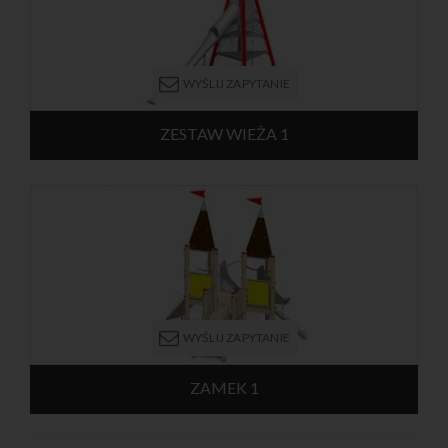
Urządzenie przeznaczone jest dla dzieci od 6 lat.
WYŚLIJ ZAPYTANIE
ZESTAW WIEŻA 1
Urządzenie w formie trzypoziomowej wieży o kształcie stożka.
Wysokość wieży wynosi 8,3 m. Konstrukcja nośna składa się ze
słupów wykonanych ze stali galwanizowanej. Platformy są
osłonięte stalowymi panelami. Z najwyższego poziomu można
zjechać zjeżdżalnią prostą. Wewnątrz znajdują się drabinki, które
prowadzą na każdy poziom konstrukcji. Urządzenie
przeznaczone jest dla dzieci od 8 lat.
WYŚLIJ ZAPYTANIE
ZAMEK 1
Zestaw zabawowy kształtem przypominający zamek o
konstrukcji wykonanej z bardzo trwałego, klejonego drewna z