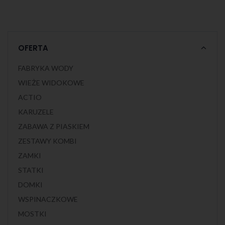
robinii akacjowej i stali nierdzewnej. Urządzenie posiada
certyfikat potwierdzający zgodność z normą EN 1176-
1:2017/A1:2023 i EN 1176-3:2017 wydany przez jednostkę
certyfikującą akredytowaną przez PCA lub równoważną
jednostkę zagraniczną. Certyfikat musi być wydany w ramach
akredytowanego programu certyfikacji. Certyfikat musi być
ważny na dzień składania ofert. Do oferty powinien być
załączony certyfikat oraz karta techniczna urządzenia.
OFERTA
Przedstawiony rysunek produktu stanowi integralną część opisu
– produkt musi być zgodny z przedstawionym wyglądem.
FABRYKA WODY
WIEŻE WIDOKOWE
ACTIO
KARUZELE
ZABAWA Z PIASKIEM
ZESTAWY KOMBI
ZAMKI
STATKI
DOMKI
WSPINACZKOWE
MOSTKI