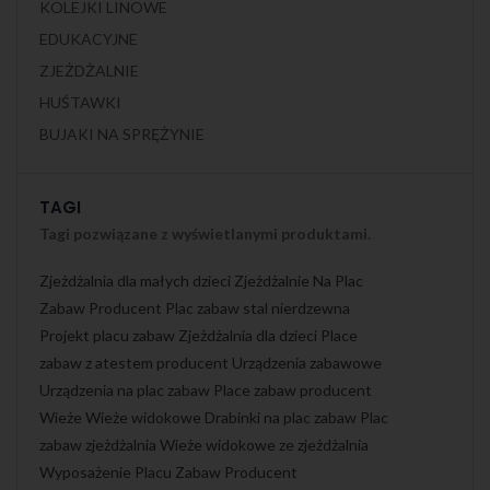
KOLEJKI LINOWE
EDUKACYJNE
ZJEŻDŻALNIE
HUŚTAWKI
BUJAKI NA SPRĘŻYNIE
TAGI
Tagi pozwiązane z wyświetlanymi produktami.
Zjeżdżalnia dla małych dzieci
Zjeżdżalnie Na Plac
Zabaw Producent
Plac zabaw stal nierdzewna
Projekt placu zabaw
Zjeżdżalnia dla dzieci
Place
zabaw z atestem producent
Urządzenia zabawowe
Urządzenia na plac zabaw
Place zabaw producent
Wieże
Wieże widokowe
Drabinki na plac zabaw
Plac
zabaw zjeżdżalnia
Wieże widokowe ze zjeżdżalnia
Wyposażenie Placu Zabaw Producent