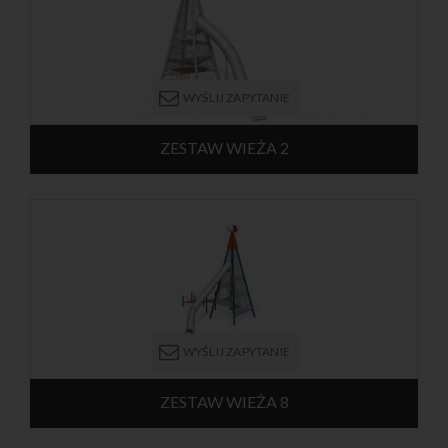
WYŚLIJ ZAPYTANIE
ZESTAW WIEŻA 2
Urządzenie w formie czteropoziomowej wieży o kształcie stożka.
Wysokość wieży wynosi 9,75 m. Konstrukcja nośna składa się ze
słupów wykonanych ze stali galwanizowanej. Platformy są
osłonięte stalowymi panelami. Z najwyższego poziomu można
zjechać zjeżdżalnią łukową. Na drugi poziom można się dostać
przy pomocy linowego trapu. Wewnątrz znajdują się drabinki,
które prowadzą na każdy poziom konstrukcji. Urządzenie
przeznaczone jest dla dzieci od 8 lat.
WYŚLIJ ZAPYTANIE
ZESTAW WIEŻA 8
Urządzenie w formie sześciopoziomowej wieży o kształcie