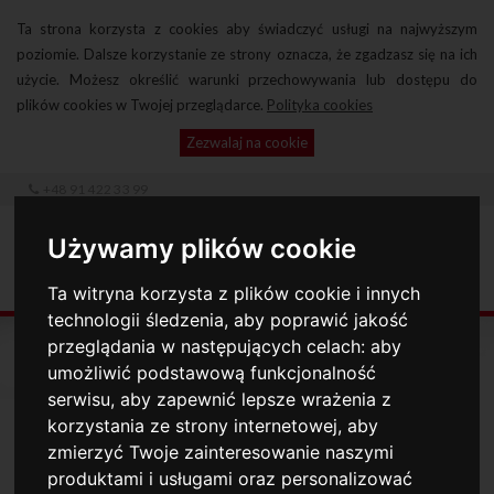
Ta strona korzysta z cookies aby świadczyć usługi na najwyższym
poziomie. Dalsze korzystanie ze strony oznacza, że zgadzasz się na ich
użycie. Możesz określić warunki przechowywania lub dostępu do
plików cookies w Twojej przeglądarce.
Polityka cookies
Zezwalaj na cookie
+48 91 422 33 99
Używamy plików cookie
Ta witryna korzysta z plików cookie i innych
technologii śledzenia, aby poprawić jakość
OFERTA
przeglądania w następujących celach:
aby
umożliwić podstawową funkcjonalność
serwisu
,
aby zapewnić lepsze wrażenia z
PROJEKT PLACU ZABAW
korzystania ze strony internetowej
,
aby
zmierzyć Twoje zainteresowanie naszymi
Jako producent placu zabaw oferujemy wyjątkowe produkty
produktami i usługami oraz personalizować
wyposażenia placu zabaw. W naszej ofercie znajduje się m.in.