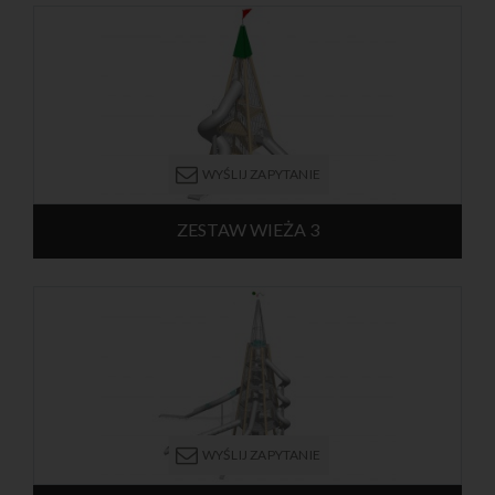
stożka. Konstrukcja nośna składa się ze słupów wykonanych ze
stali galwanizowanej. Platformy są osłonięte stalowymi
panelami. Z najwyższego poziomu można zjechać zjeżdżalnią
łukową. Na drugi poziom można się dostać przy pomocy
drabinki. Urządzenie przeznaczone jest dla dzieci od 8 lat.
WYŚLIJ ZAPYTANIE
ZESTAW WIEŻA 3
Stożkowa wieża z dwoma zjeżdżalniami, jedną prostą i drugą
krętą oraz pięcioma platformami umieszczonymi na różnych
kondygnacjach. Konstrukcja nośna składa się ze słupów
wykonanych ze stali galwanizowanej lub modrzewia klejonego.
Całość wieży otoczona jest ochronną kratą, a wewnątrz znajdują
się drabinki które prowadzą na każdy poziom konstrukcji. Na
szczycie wieży umieszczona jest kolorowa flaga. Urządzenie
przeznaczone jest dla dzieci od 8 lat.
WYŚLIJ ZAPYTANIE