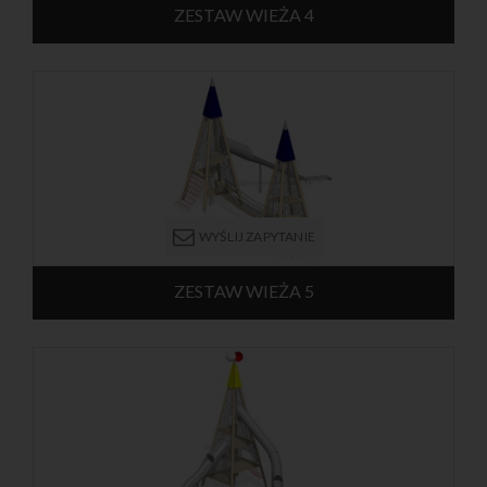
ZESTAW WIEŻA 4
Stożkowa wieża z czterema pojedynczymi ślizgami tunelowymi,
umieszczonymi na każdej z czterech kondygnacji. Konstrukcja
nośna składa się ze słupów wykonanych ze stali galwanizowanej
lub modrzewia klejonego. Całość wieży otoczona jest ochronną
kratą, a wewnątrz znajdują się spiralne schody. Na szczycie wieży
umieszczony jest ozdobny wiatrowskaz. Na czwartej kondygnacji
znajduje się balkon widokowy. Urządzenie przeznaczone jest dla
dzieci od 6 lat.
WYŚLIJ ZAPYTANIE
ZESTAW WIEŻA 5
Dwie stożkowe wieże połączone linowym mostkiem, ze ślizgiem
oraz dwoma linowymi trapami wejściowymi. Konstrukcja nośna
składa się ze słupów wykonanych ze stali galwanizowanej lub
modrzewia klejonego. Wieże są otoczone ochronnymi kratami.
Wewnątrz znajdują się drabinki umożliwiające wchodzenie na
poszczególne poziomy. Urządzenie przeznaczone jest dla dzieci
od 8 lat.