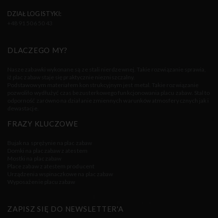
DZIAŁ LOGISTYKI:
+48 91 506 50 43
DLACZEGO MY?
Nasze zabawki wykonane są ze stali nierdzewnej. Takie rozwiązanie sprawia,
iż plac zabaw staje się praktycznie niezniszczalny.
Podstawowym materiałem konstrukcyjnym jest metal. Takie rozwiązanie
pozwoliło wydłużyć czas bezusterkowego funkcjonowania placu zabaw. Stal to
odporność zarówno na działanie zmiennych warunków atmosferycznych jak i
dewastacje.
FRAZY KLUCZOWE
Bujak na sprężynie na plac zabaw
Domki na plac zabaw z atestem
Mostki na plac zabaw
Place zabaw z atestem producent
Urządzenia wspinaczkowe na plac zabaw
Wyposażenie placu zabaw
ZAPISZ SIĘ DO NEWSLETTER'A