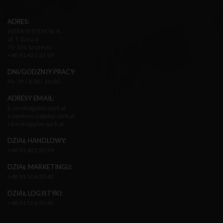
ADRES:
INTER SYSTEM Sp. K.
ul. T. Zana 6
71-161 Szczecin
+48 91 422 33 99
DNI/GODZNIY PRACY:
Pn - Pt / 8:00 - 16:00
ADRESY EMAIL:
k.soroka@play-park.pl
a.pawlowicz@play-park.pl
r.kiecko@play-park.pl
DZIAŁ HANDLOWY:
+48 91 422 33 99
DZIAŁ MARKETINGU:
+48 91 506 50 42
DZIAŁ LOGISTYKI:
+48 91 506 50 43