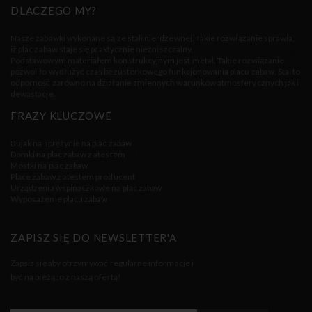
DLACZEGO MY?
Nasze zabawki wykonane są ze stali nierdzewnej. Takie rozwiązanie sprawia,
iż plac zabaw staje się praktycznie niezniszczalny.
Podstawowym materiałem konstrukcyjnym jest metal. Takie rozwiązanie
pozwoliło wydłużyć czas bezusterkowego funkcjonowania placu zabaw. Stal to
odporność zarówno na działanie zmiennych warunków atmosferycznych jak i
dewastacje.
FRAZY KLUCZOWE
Bujak na sprężynie na plac zabaw
Domki na plac zabaw z atestem
Mostki na plac zabaw
Place zabaw z atestem producent
Urządzenia wspinaczkowe na plac zabaw
Wyposażenie placu zabaw
ZAPISZ SIĘ DO NEWSLETTER'A
Zapsiz się aby otrzymywać regularne informacje i
być na bieżąco z naszą ofertą!