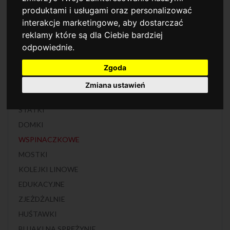
FABRYKA WODY
produktami i usługami oraz personalizować
WIEŻE WIDOKOWE
interakcje marketingowe
,
aby dostarczać
reklamy które są dla Ciebie bardziej
ACTIO
odpowiednie
.
KARUZELE
ZABAWA Z PIASKIEM
Zgoda
ZESTAWY KOMBI
Zmiana ustawień
ZAMKI
STATKI
DOMKI
WSPINACZKOWE
MOSTKI
KOLEJKI LINOWE
EDUKACYJNE
ZJEŻDŻALNIE
HUŚTAWKI
BUJAKI NA SPRĘŻYNIE