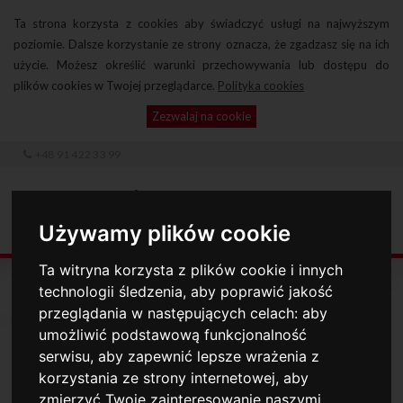
Ta strona korzysta z cookies aby świadczyć usługi na najwyższym
poziomie. Dalsze korzystanie ze strony oznacza, że zgadzasz się na ich
użycie. Możesz określić warunki przechowywania lub dostępu do
plików cookies w Twojej przeglądarce.
Polityka cookies
Zezwalaj na cookie
+48 91 422 33 99
Używamy plików cookie
Ta witryna korzysta z plików cookie i innych
OFERTA
WSPINACZKOWE
technologii śledzenia, aby poprawić jakość
SKAŁKA WSPINACZKOWA 4
przeglądania w następujących celach:
aby
umożliwić podstawową funkcjonalność
serwisu
,
aby zapewnić lepsze wrażenia z
OFERTA
korzystania ze strony internetowej
,
aby
zmierzyć Twoje zainteresowanie naszymi