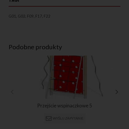
TAGI
G01
,
G02
,
F09
,
F17
,
F22
Podobne produkty
Przejście wspinaczkowe 5
WYŚLIJ ZAPYTANIE