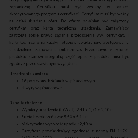
zagraniczną. Certyfikat musi być wydany w ramach
akredytowanego programu certyfikacji. Certyfikat musi być ważny
na dzień składania ofert. Do oferty powinien być załączony
certyfikat oraz karta techniczna urządzenia. Zamawiający
zastrzega sobie prawo żądania przedłożenia ww. certyfikatu i
karty technicznej na każdym etapie prowadzonego postępowania
o udzielenie zamówienia publicznego. Przedstawiony rysunek
produktu stanowi integralną część opisu – produkt musi być
zgodny z przedstawionym wyglądem.
Urządzenie zawiera
16 połączonych ścianek wspinaczkowym,
chwyty wspinaczkowe.
Dane techniczne
Wymiary urządzenia (LxWxH): 2,41 x 1,71 x 2,40 m
Strefa bezpieczeństwa: 5,50 x 5,11 m
Maksymalna wysokość upadku: 2,40 m
Certyfikat potwierdzający zgodność z normą EN 1176-
1:2017/A1:2023 wydany przez jednostkę