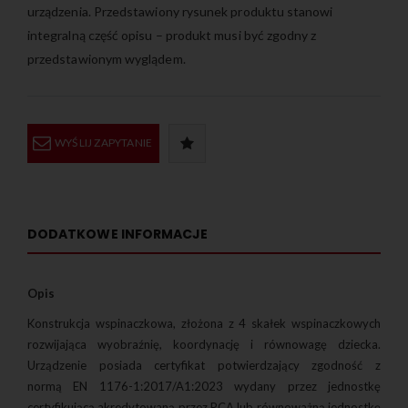
urządzenia. Przedstawiony rysunek produktu stanowi
integralną część opisu – produkt musi być zgodny z
przedstawionym wyglądem.
WYŚLIJ ZAPYTANIE
DODATKOWE INFORMACJE
Opis
Konstrukcja wspinaczkowa, złożona z 4 skałek wspinaczkowych
rozwijająca wyobraźnię, koordynację i równowagę dziecka.
Urządzenie posiada certyfikat potwierdzający zgodność z
normą EN 1176-1:2017/A1:2023 wydany przez jednostkę
certyfikującą akredytowaną przez PCA lub równoważną jednostkę